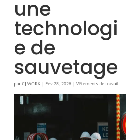
une
technologi
e de
sauvetage
par
CJ WORK
|
Fév 28, 2026
|
Vêtements de travail