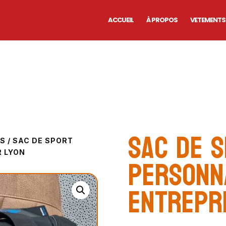
ACCUEIL
À PROPOS
VETEMENTS
Sac de 
ÉS
/ SAC DE SPORT
R LYON
personn
entrepr