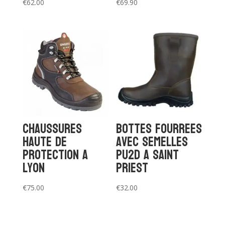
€
62.00
€
69.90
Chaussures
Bottes fourrees
haute de
avec semelles
protection a
PU2D a saint
Lyon
priest
€
75.00
€
32.00