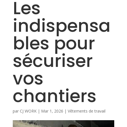
Les
indispensa
bles pour
sécuriser
vos
chantiers
par
CJ WORK
|
Mar 1, 2026
|
Vêtements de travail