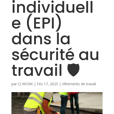
individuell
e (EPI)
dans la
sécurité au
travail 🛡️
par
CJ WORK
|
Fév 17, 2025
|
Vêtements de travail