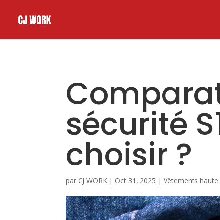
Comparati
sécurité S
choisir ?
par
CJ WORK
|
Oct 31, 2025
|
Vêtements haute vi