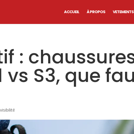
ACCUEIL
À PROPOS
VETEMENTS
f : chaussure
1 vs S3, que fau
sibilité