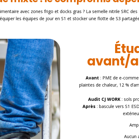
mentaire avec zones frigo et docks gras ? La semelle nitrile SRC des
équiper les équipes de jour en S1 et stocker une flotte de S3 partagé
Étu
avant/a
Avant
: PME de e-commerc
plaintes de chaleur, 12 % d’am
Audit CJ WORK
: sols pr
Après
: bascule vers S1 ESD
extérieu
Ampo
Aucun a