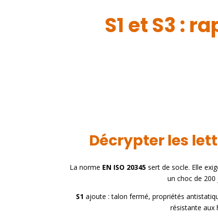
S1 et S3 : 
Décrypter les lett
La norme
EN ISO 20345
sert de socle. Elle exi
un choc de 200 j
S1
ajoute : talon fermé, propriétés antistatiq
résistante aux