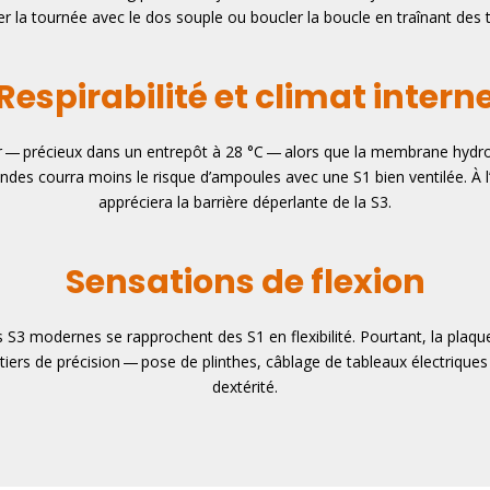
er la tournée avec le dos souple ou boucler la boucle en traînant des t
Respirabilité et climat intern
air — précieux dans un entrepôt à 28 °C — alors que la membrane hydr
es courra moins le risque d’ampoules avec une S1 bien ventilée. À l’i
appréciera la barrière déperlante de la S3.
Sensations de flexion
nes S3 modernes se rapprochent des S1 en flexibilité. Pourtant, la plaqu
tiers de précision — pose de plinthes, câblage de tableaux électriques 
dextérité.